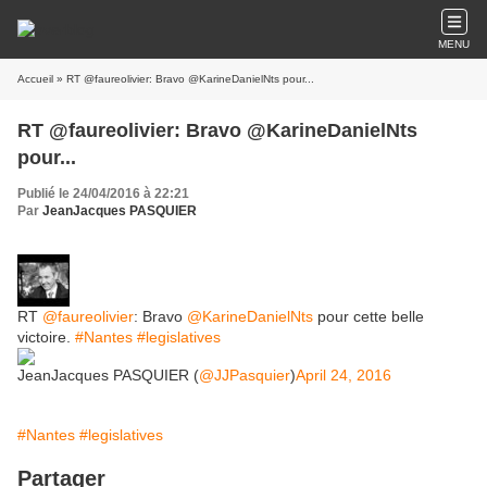
MENU
Accueil
» RT @faureolivier: Bravo @KarineDanielNts pour...
RT @faureolivier: Bravo @KarineDanielNts
pour...
Publié le 24/04/2016 à 22:21
Par
JeanJacques PASQUIER
RT
@faureolivier
: Bravo
@KarineDanielNts
pour cette belle
victoire.
#Nantes
#legislatives
JeanJacques PASQUIER (
@JJPasquier
)
April 24, 2016
#Nantes
#legislatives
Partager