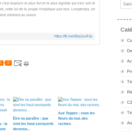
Email
c'est toujours le plus fort et le plus égoïste qui s'en sort le
le, cette loi de la jungle n'explique pas tout. Longtemps, on
ne inhérent au vivant.
Caté
https://fb.me/96q2av9Jq
Co
De
Ac
t
0
Pr
Té
Ré
C
Té
Aux Teppes : sous les
Être ou paraître : que
fleurs du mal, des
An
 : la
sont les haut-savoyards
racines.
sons
devenus...