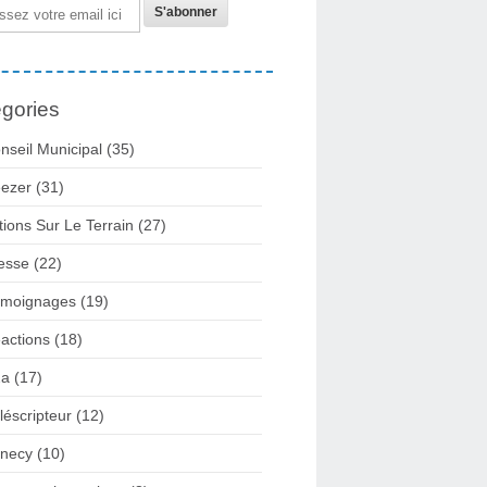
gories
nseil Municipal
(35)
ezer
(31)
tions Sur Le Terrain
(27)
esse
(22)
moignages
(19)
actions
(18)
2a
(17)
léscripteur
(12)
necy
(10)