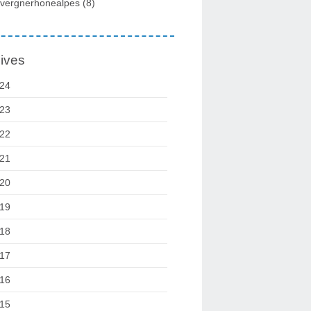
vergnerhonealpes
(8)
ives
24
23
22
21
20
19
18
17
16
15