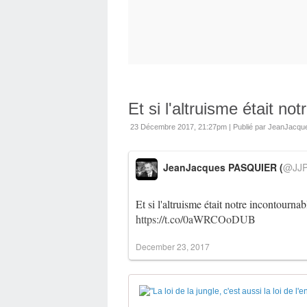
Et si l'altruisme était no
23 Décembre 2017, 21:27pm
|
Publié par JeanJacq
JeanJacques PASQUIER (
@JJP
Et si l'altruisme était notre incontournab
https://t.co/0aWRCOoDUB
December 23, 2017