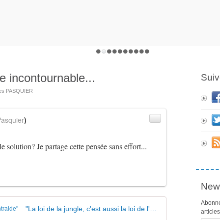
tre incontournable...
Suiv
ues PASQUIER
asquier
)
le solution? Je partage cette pensée sans effort...
News
Abonne
"La loi de la jungle, c'est aussi la loi de l'entraide"
article