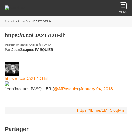
MENU
Accueil
» https://t.co/DA2T7DTBlh
https://t.co/DA2T7DTBlh
Publié le 04/01/2018 à 12:12
Par
JeanJacques PASQUIER
https://t.co/DA2T7DTBlh
JeanJacques PASQUIER (
@JJPasquier
)
January 04, 2018
https://fb.me/1MP9i6qMn
Partager