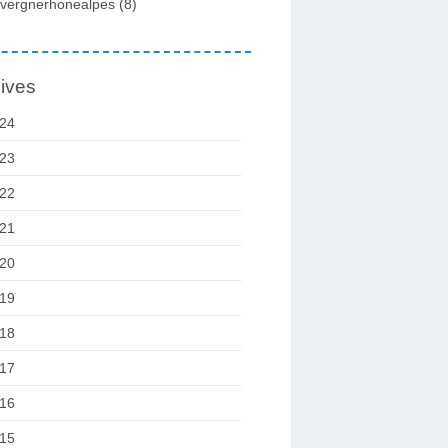
vergnerhonealpes
(8)
ives
24
23
22
21
20
19
18
17
16
15