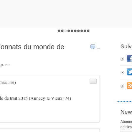
pionnats du monde de
Suiv
…
SQUIER
asquier
)
e de trail 2015 (Annecy-le-Vieux, 74)
News
Abonne
article