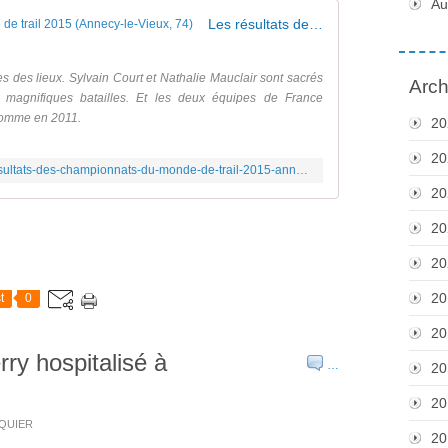
Au
Les résultats des championnats du monde de trail 2015 (Annecy-le-Vieux, 74)
es des lieux. Sylvain Court et Nathalie Mauclair sont sacrés
Arch
agnifiques batailles. Et les deux équipes de France
 comme en 2011.
20
20
https://www.lepape-info.com/courses/les-resultats-des-championnats-du-monde-de-trail-2015-annecy-le-vieux-74/#.VWsjyOaIUhQ.facebook
20
20
20
20
t
0
20
y hospitalisé à
…
20
20
SQUIER
20