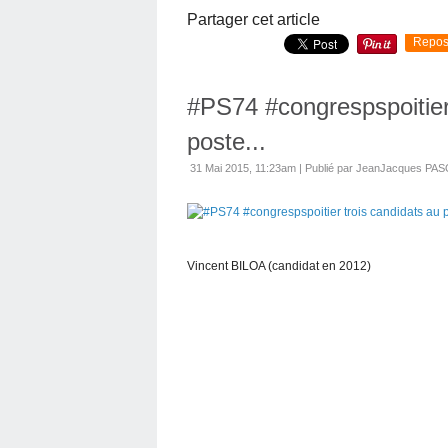
Partager cet article
Repos
#PS74 #congrespspoitier
poste...
31 Mai 2015, 11:23am
|
Publié par JeanJacques PA
Vincent BILOA (candidat en 2012)