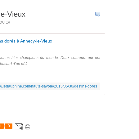
le-Vieux
…
SQUIER
ns dorés à Annecy-le-Vieux
devenus hier champions du monde. Deux coureurs qui ont
 hasard d’un défi.
ww.ledauphine.com/haute-savoie/2015/05/30/destins-dores
t
0