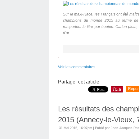
Sur le maxi-Race, les Français ont été maîtr
champions du monde 2015 au terme de m
remportent le titre par équipe. Carton plein
d'or.
Voir les commentaires
Partager cet article
Repos
Les résultats des champ
2015 (Annecy-le-Vieux, 
31 Mai 2015, 16:07pm
|
Publié par Jean-Jacques Pas