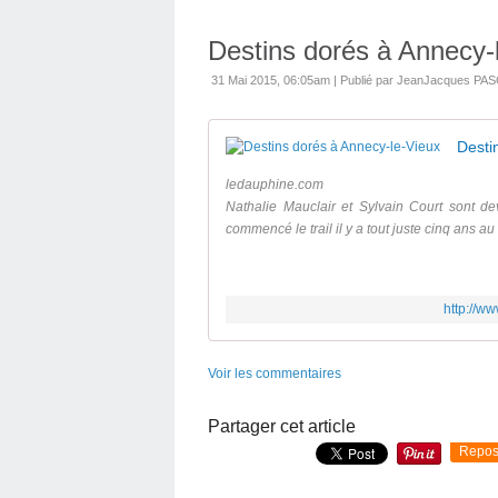
Destins dorés à Annecy-
31 Mai 2015, 06:05am
|
Publié par JeanJacques PA
Desti
ledauphine.com
Nathalie Mauclair et Sylvain Court sont 
commencé le trail il y a tout juste cinq ans au
http://w
Voir les commentaires
Partager cet article
Repos