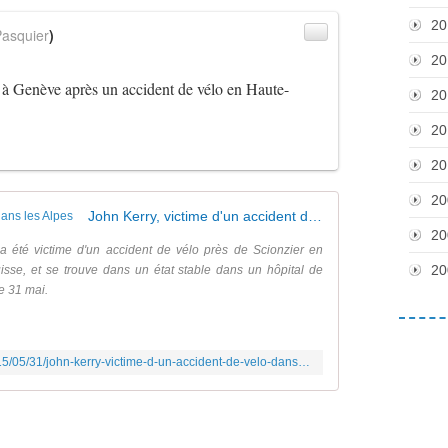
20
asquier
)
20
 à Genève après un accident de vélo en Haute-
20
20
20
20
John Kerry, victime d'un accident de vélo dans les Alpes
20
 a été victime d'un accident de vélo près de Scionzier en
20
uisse, et se trouve dans un état stable dans un hôpital de
e 31 mai.
http://www.lemonde.fr/ameriques/article/2015/05/31/john-kerry-victime-d-un-accident-de-velo-dans-les-alpes_4644240_3222.html