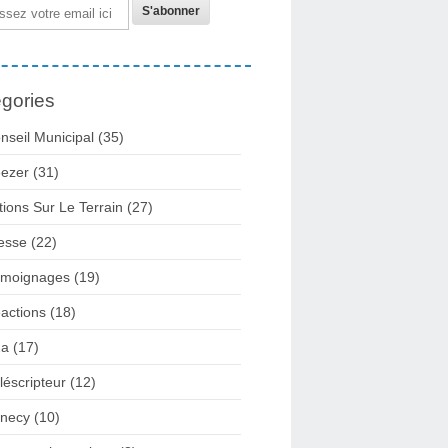
gories
nseil Municipal
(35)
ezer
(31)
tions Sur Le Terrain
(27)
esse
(22)
moignages
(19)
actions
(18)
2a
(17)
léscripteur
(12)
necy
(10)