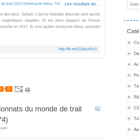
Email
Les résultats des championnats du monde de trail 2015 (Annecy-le-Vieux, 74)
es des lieux. Sylvain Court et Nathalie Mauclair sont sacrés
agnifiques batailles. Et les deux équipes de France
, comme en 2011. Ils vont quitter Annecy-le-Vieux, auréolés
Caté
Co
http://fb.me/22dkcnEzS
De
Ac
Pr
Té
t
0
Ré
ionnats du monde de trail
C
…
74)
Té
quier
An