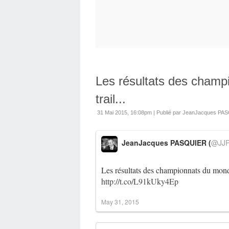
Les résultats des cham
trail...
31 Mai 2015, 16:08pm
|
Publié par JeanJacques PA
JeanJacques PASQUIER (
@JJP
Les résultats des championnats du mond
http://t.co/L91kUky4Ep
May 31, 2015