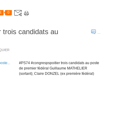
t
0
 trois candidats au
…
SQUIER
#PS74 #congrespspoitier trois candidats au poste
de premier fédéral Guillaume MATHELIER
(sortant); Claire DONZEL (ex première fédéral)