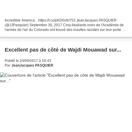
Incredible America... https://t.co/pKD0ofxY53 JeanJacques PASQUIER
(@JJPasquier) September 30, 2017 Cinq étudiants noirs de l'Académie de
l'armée de l'air du Colorado ont trouvé des insultes racistes sur leur porte. Le
directeur de l'établissement a recadré...
Excellent pas de côté de Wajdi Mouawad sur...
Publié le 24/09/2017 à 10:43
Par
JeanJacques PASQUIER