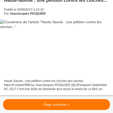
Haute-Savoie : une pétition contre les cloches...
Publié le 04/09/2017 à 23:32
Par
JeanJacques PASQUIER
Haute-Savoie : une pétition contre les cloches des vaches
https://t.co/awrFBf82yu JeanJacques PASQUIER (@JJPasquier) September
05, 2017 C'est une drôle de demande qu'a reçue le maire de Le Biot, en
Haute-Savoie, rapporte France 3 Auvergne-Rhône-Alpes....
Page suivante >