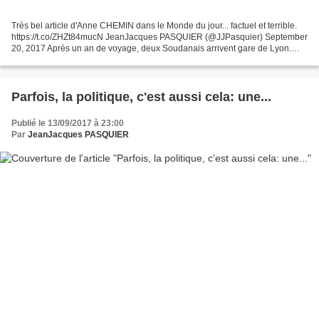
Très bel article d'Anne CHEMIN dans le Monde du jour... factuel et terrible.
https://t.co/ZHZt84mucN JeanJacques PASQUIER (@JJPasquier) September
20, 2017 Après un an de voyage, deux Soudanais arrivent gare de Lyon.
Une journaliste du " Monde ", témoin...
Parfois, la politique, c'est aussi cela: une...
Publié le 13/09/2017 à 23:00
Par
JeanJacques PASQUIER