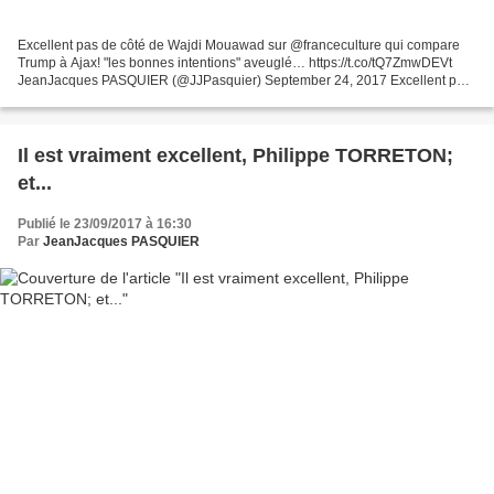
Excellent pas de côté de Wajdi Mouawad sur @franceculture qui compare
Trump à Ajax! "les bonnes intentions" aveuglé… https://t.co/tQ7ZmwDEVt
JeanJacques PASQUIER (@JJPasquier) September 24, 2017 Excellent pas
de côté de Wajdi Mouawad sur @franceculture...
Il est vraiment excellent, Philippe TORRETON;
et...
Publié le 23/09/2017 à 16:30
Par
JeanJacques PASQUIER