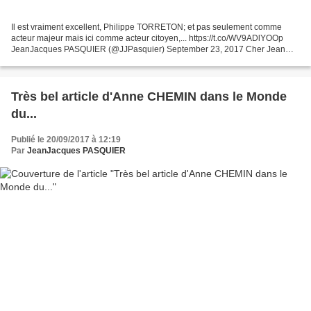
Il est vraiment excellent, Philippe TORRETON; et pas seulement comme
acteur majeur mais ici comme acteur citoyen,... https://t.co/WV9ADlYOOp
JeanJacques PASQUIER (@JJPasquier) September 23, 2017 Cher Jean
Luc Mélenchon, Vous avez perdu les deux dernières...
Très bel article d'Anne CHEMIN dans le Monde
du...
Publié le 20/09/2017 à 12:19
Par
JeanJacques PASQUIER