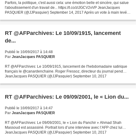
Parfois, la politique, c'est aussi cela: une émotion belle et sincère, qui salue
l'aboutissement d'un travail de... https://t.co/zIJGCV2vVP JeanJacques
PASQUIER (@JJPasquier) September 14, 2017 Après un vote à main levée,
le président du CIO Thomas Bach...
RT @AFParchives: Le 10/09/1915, lancement
de...
Publié le 10/09/2017 à 14:48
Par
JeanJacques PASQUIER
RT @AFParchives: Le 10/09/1915, lancement de l'hebdomadaire satirique
français le @canardenchaine. Roger Fressoz, directeur du journal pend…
JeanJacques PASQUIER (@JJPasquier) September 10, 2017
RT @AFParchives: Le 09/09/2001, le « Lion du...
Publié le 10/09/2017 à 14:47
Par
JeanJacques PASQUIER
RT @AFParchives: Le 09/09/2001, le « Lion du Panchir » Ahmad Shah
Massoud est assassiné. Portrait lors d’une interview avec l’AFP chez lui…
JeanJacques PASQUIER (@JJPasquier) September 10, 2017