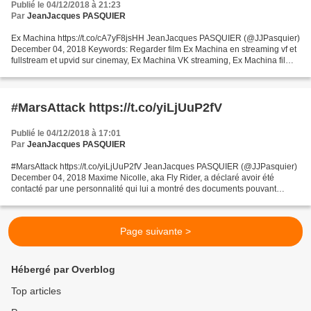
Publié le 04/12/2018 à 21:23
Par
JeanJacques PASQUIER
Ex Machina https://t.co/cA7yF8jsHH JeanJacques PASQUIER (@JJPasquier)
December 04, 2018 Keywords: Regarder film Ex Machina en streaming vf et
fullstream et upvid sur cinemay, Ex Machina VK streaming, Ex Machina film
gratuit filmcomplet, en très Bonne...
#MarsAttack https://t.co/yiLjUuP2fV
Publié le 04/12/2018 à 17:01
Par
JeanJacques PASQUIER
#MarsAttack https://t.co/yiLjUuP2fV JeanJacques PASQUIER (@JJPasquier)
December 04, 2018 Maxime Nicolle, aka Fly Rider, a déclaré avoir été
contacté par une personnalité qui lui a montré des documents pouvant
"déclencher la 3e guerre mondiale". L'homme...
Page suivante >
Hébergé par Overblog
Top articles