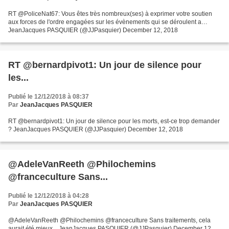
RT @PoliceNat67: Vous êtes très nombreux(ses) à exprimer votre soutien
aux forces de l'ordre engagées sur les évènements qui se déroulent a…
JeanJacques PASQUIER (@JJPasquier) December 12, 2018
RT @bernardpivot1: Un jour de silence pour
les...
Publié le 12/12/2018 à 08:37
Par
JeanJacques PASQUIER
RT @bernardpivot1: Un jour de silence pour les morts, est-ce trop demander
? JeanJacques PASQUIER (@JJPasquier) December 12, 2018
@AdeleVanReeth @Philochemins
@franceculture Sans...
Publié le 12/12/2018 à 04:28
Par
JeanJacques PASQUIER
@AdeleVanReeth @Philochemins @franceculture Sans traitements, cela
aurait été mieux... JeanJacques PASQUIER (@JJPasquier) December 12,