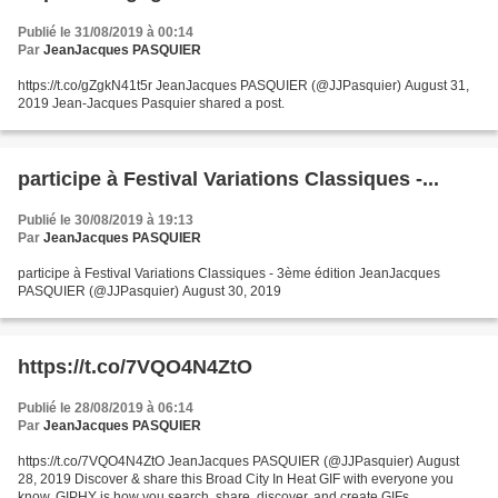
Publié le 31/08/2019 à 00:14
Par
JeanJacques PASQUIER
https://t.co/gZgkN41t5r JeanJacques PASQUIER (@JJPasquier) August 31,
2019 Jean-Jacques Pasquier shared a post.
participe à Festival Variations Classiques -...
Publié le 30/08/2019 à 19:13
Par
JeanJacques PASQUIER
participe à Festival Variations Classiques - 3ème édition JeanJacques
PASQUIER (@JJPasquier) August 30, 2019
https://t.co/7VQO4N4ZtO
Publié le 28/08/2019 à 06:14
Par
JeanJacques PASQUIER
https://t.co/7VQO4N4ZtO JeanJacques PASQUIER (@JJPasquier) August
28, 2019 Discover & share this Broad City In Heat GIF with everyone you
know. GIPHY is how you search, share, discover, and create GIFs.