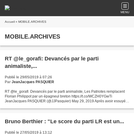
MENU
Accueil
» MOBILE.ARCHIVES
MOBILE.ARCHIVES
RT @le_gorafi: Devancés par le parti
animaliste,...
Publié le 29/05/2019 à 07:26
Par
JeanJacques PASQUIER
RT @le_gorafi: Devancés par le parti animaliste, Les Patriotes remplacent
Florian Philippot par un épagneul breton https://t.co/WCZH0YGwTi
JeanJacques PASQUIER (@JJPasquier) May 29, 2019 Après avoir essuyé
un échec cuisant lors des élections européennes,...
Bruno Berthier : "Le score du parti LR est un...
Publié le 27/05/2019 à 13:12