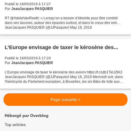
Publié le 18/05/2019 à 17:27
Par
JeanJacques PASQUIER
RT @AdeleVanReeth: « Lorsqu’on a besoin d’étreinte pour être comblé
dans ses lacunes, autour des épaules surtout, et dans le creux des rein…
JeanJacques PASQUIER (@JJPasquier) May 18, 2019
L’Europe envisage de taxer le kérosène des...
Publié le 18/05/2019 à 17:24
Par
JeanJacques PASQUIER
L’Europe envisage de taxer le kérosène des avions https://t.co/jb1TkUZtA3
JeanJacques PASQUIER (@JJPasquier) May 18, 2019 Mercredi soir, dans
l'hémicycle du Parlement européen, à Bruxelles, les six têtes de liste aux
prochaines élections (du 23 au 26...
Page suivante >
Hébergé par Overblog
Top articles