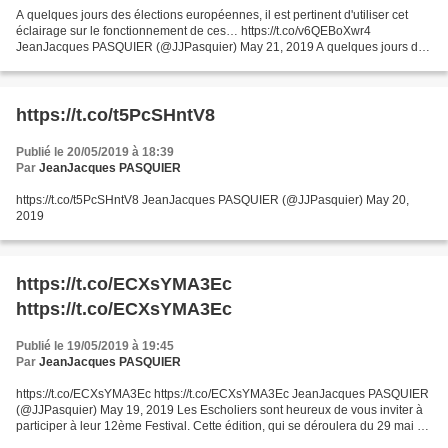
A quelques jours des élections européennes, il est pertinent d'utiliser cet
éclairage sur le fonctionnement de ces… https://t.co/v6QEBoXwr4
JeanJacques PASQUIER (@JJPasquier) May 21, 2019 A quelques jours des
élections européennes, il est pertinent d'utiliser...
https://t.co/t5PcSHntV8
Publié le 20/05/2019 à 18:39
Par
JeanJacques PASQUIER
https://t.co/t5PcSHntV8 JeanJacques PASQUIER (@JJPasquier) May 20,
2019
https://t.co/ECXsYMA3Ec
https://t.co/ECXsYMA3Ec
Publié le 19/05/2019 à 19:45
Par
JeanJacques PASQUIER
https://t.co/ECXsYMA3Ec https://t.co/ECXsYMA3Ec JeanJacques PASQUIER
(@JJPasquier) May 19, 2019 Les Escholiers sont heureux de vous inviter à
participer à leur 12ème Festival. Cette édition, qui se déroulera du 29 mai au
2 juin 2019 à Annecy. PROGRAMME...