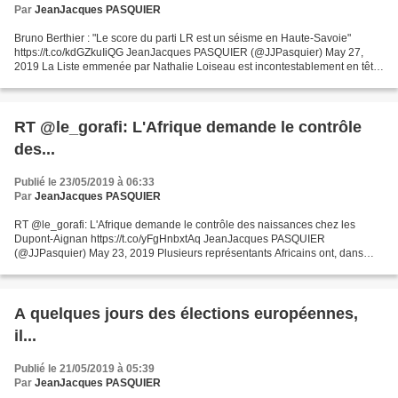
Par
JeanJacques PASQUIER
Bruno Berthier : "Le score du parti LR est un séisme en Haute-Savoie"
https://t.co/kdGZkuIiQG JeanJacques PASQUIER (@JJPasquier) May 27,
2019 La Liste emmenée par Nathalie Loiseau est incontestablement en tête
avec 25,3% des voix. En deuxième position,...
RT @le_gorafi: L'Afrique demande le contrôle
des...
Publié le 23/05/2019 à 06:33
Par
JeanJacques PASQUIER
RT @le_gorafi: L'Afrique demande le contrôle des naissances chez les
Dupont-Aignan https://t.co/yFgHnbxtAq JeanJacques PASQUIER
(@JJPasquier) May 23, 2019 Plusieurs représentants Africains ont, dans
une déclaration commune, demandés " dans les plus brefs...
A quelques jours des élections européennes,
il...
Publié le 21/05/2019 à 05:39
Par
JeanJacques PASQUIER