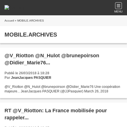
MENU
Accueil
» MOBILE.ARCHIVES
MOBILE.ARCHIVES
@V_Riotton @N_Hulot @brunepoirson
@Didier_Marie76...
Publié le 26/03/2018 à 18:28
Par
JeanJacques PASQUIER
@V_Riotton @N_Hulot @brunepoirson @Didier_Marie76 Une coopération
majeure... JeanJacques PASQUIER (@JJPasquier) March 26, 2018
RT @V_Riotton: La France mobilisée pour
rappeler...