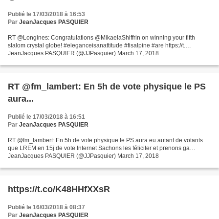
Publié le 17/03/2018 à 16:53
Par
JeanJacques PASQUIER
RT @Longines: Congratulations @MikaelaShiffrin on winning your fifth
slalom crystal globe! #eleganceisanattitude #fisalpine #are https://t.…
JeanJacques PASQUIER (@JJPasquier) March 17, 2018
RT @fm_lambert: En 5h de vote physique le PS
aura...
Publié le 17/03/2018 à 16:51
Par
JeanJacques PASQUIER
RT @fm_lambert: En 5h de vote physique le PS aura eu autant de votants
que LREM en 15j de vote Internet Sachons les féliciter et prenons ga…
JeanJacques PASQUIER (@JJPasquier) March 17, 2018
https://t.co/K48HHfXXsR
Publié le 16/03/2018 à 08:37
Par
JeanJacques PASQUIER