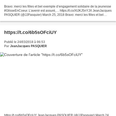
Bravo: merci les filles et bel exemple d’engagement solidaire de la jeunesse
#GlisseEnCoeur. L’avenir est assuré,… https://t.co/XIJKJ5nYJX JeanJacques
PASQUIER (@JJPasquier) March 25, 2018 Bravo: merci les filles et bel
exemple d'engagement solidaire...
https://t.co/6b5sOFciUY
Publié le 24/03/2018 à 06:53
Par
JeanJacques PASQUIER
https://t.co/6b5sOFciUY JeanJacques PASQUIER (@JJPasquier) March 24,