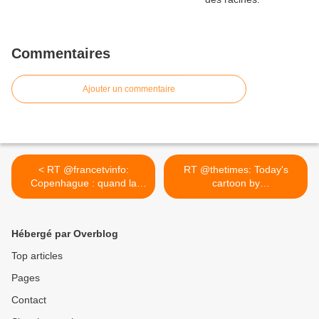
Commentaires
Ajouter un commentaire
< RT @francetvinfo:
RT @thetimes: Today's
Copenhague : quand la
cartoon by
Petite...
@BrookesTimes... >
Hébergé par Overblog
Top articles
Pages
Contact