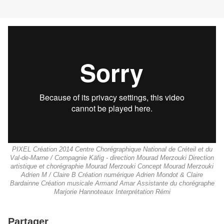
PIXEL Création 2014 Centre Chorégraphique National de Créteil et du
Val-de-Marne / Compagnie Käfig - direction Mourad Merzouki Direction
artistique et chorégraphie Mourad Merzouki Concept Mourad Merzouki
Adrien M / Claire B Création numérique Adrien Mondot & Claire
Bardainne Création musicale Armand Amar Assistante du chorégraphe
Marjorie Hannoteaux Interprétation Rémi
Partager