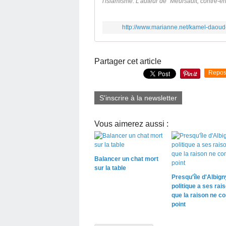
l'islamisme. L'auteur de "Meursault, contre-e
http://www.marianne.net/kamel-daoud-
Partager cet article
Repos
S'inscrire à la newsletter
Vous aimerez aussi :
Balancer un chat mort
sur la table
Presqu'île d'Albigny
politique a ses rai
que la raison ne co
point