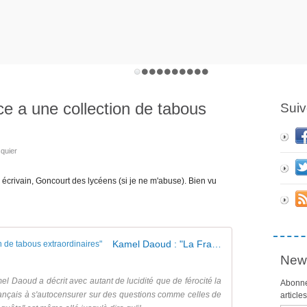
e a une collection de tabous
Suiv
quier
x écrivain, Goncourt des lycéens (si je ne m'abuse). Bien vu
Kamel Daoud : "La France a une collection de tabous extraordinaires"
News
amel Daoud a décrit avec autant de lucidité que de férocité la
Abonne
 français à s'autocensurer sur des questions comme celles de
article