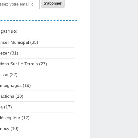
gories
nseil Municipal
(35)
ezer
(31)
tions Sur Le Terrain
(27)
esse
(22)
moignages
(19)
actions
(18)
2a
(17)
léscripteur
(12)
necy
(10)