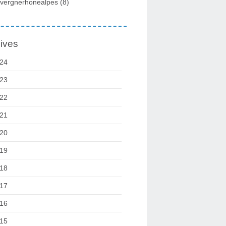
vergnerhonealpes
(8)
ives
24
23
22
21
20
19
18
17
16
15