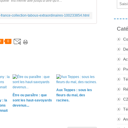
nquête" est même allé jusqu'à dire qu'il…
Email
france-collection-tabous-extraordinaires-100233854.html
Caté
Co
t
0
De
Ac
Pr
Té
Ré
Aux Teppes : sous les
Être ou paraître : que
fleurs du mal, des
C
 : la
sont les haut-savoyards
racines.
sons
devenus...
Té
nnait
An