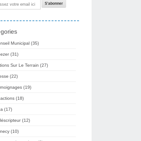
gories
nseil Municipal
(35)
ezer
(31)
tions Sur Le Terrain
(27)
esse
(22)
moignages
(19)
actions
(18)
2a
(17)
léscripteur
(12)
necy
(10)