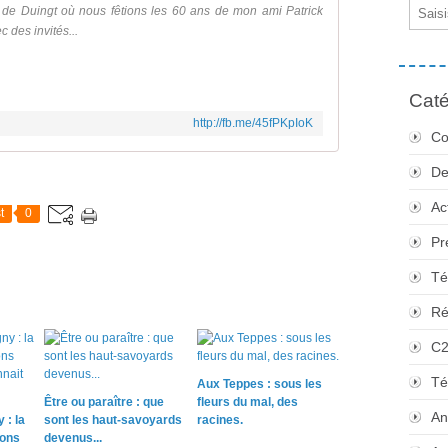
Email
 de Duingt où nous fêtions les 60 ans de mon ami Patrick
 des invités...
Caté
http://fb.me/45fPKpIoK
Co
De
Ac
t
0
Pr
Té
Ré
C
Té
Aux Teppes : sous les
Être ou paraître : que
fleurs du mal, des
An
 : la
sont les haut-savoyards
racines.
sons
devenus...