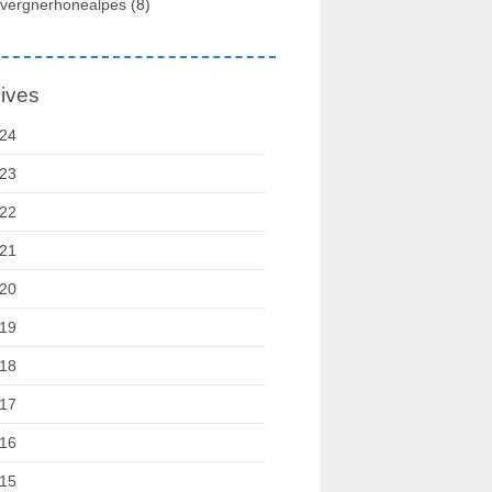
vergnerhonealpes
(8)
ives
24
23
22
21
20
19
18
17
16
15