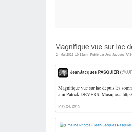
Magnifique vue sur lac d
24 Mai 2015, 10:13am
|
Publié par JeanJacques PA
JeanJacques PASQUIER (
@JJP
Magnifique vue sur lac depuis les somm
ami Patrick DEVERS. Musique...
http:
May 24, 2015