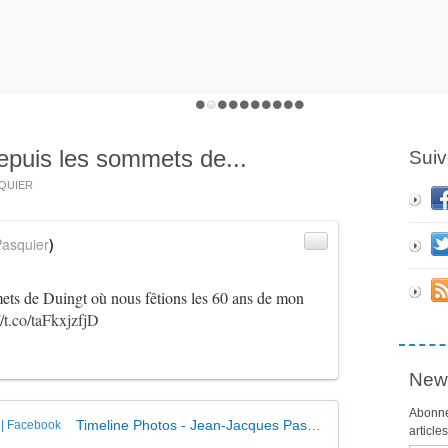
epuis les sommets de...
Suiv
SQUIER
asquier
)
ets de Duingt où nous fêtions les 60 ans de mon
//t.co/taFkxjzfjD
News
Abonne
Timeline Photos - Jean-Jacques Pasquier | Facebook
article