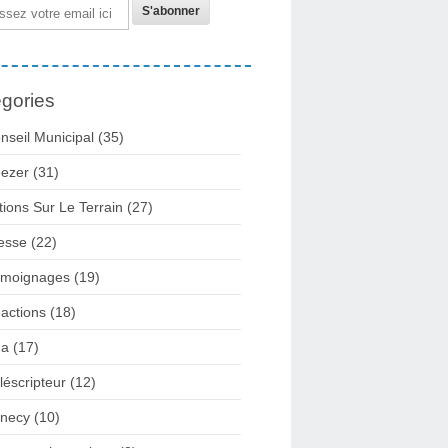
gories
nseil Municipal
(35)
ezer
(31)
tions Sur Le Terrain
(27)
esse
(22)
moignages
(19)
actions
(18)
2a
(17)
léscripteur
(12)
necy
(10)