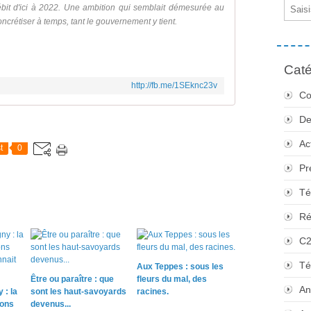
Email
ébit d'ici à 2022. Une ambition qui semblait démesurée au
ncrétiser à temps, tant le gouvernement y tient.
Caté
http://fb.me/1SEknc23v
Co
De
Ac
t
0
Pr
Té
Ré
C
Té
Aux Teppes : sous les
Être ou paraître : que
fleurs du mal, des
An
 : la
sont les haut-savoyards
racines.
sons
devenus...