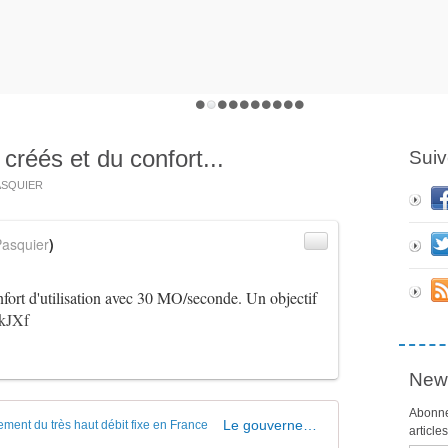
créés et du confort...
Suiv
PASQUIER
asquier
)
fort d'utilisation avec 30 MO/seconde. Un objectif
wkJXf
News
Abonne
Le gouvernement veut accélérer le déploiement du très haut débit fixe en France
article