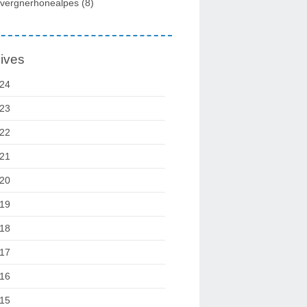
vergnerhonealpes
(8)
ives
24
23
22
21
20
19
18
17
16
15