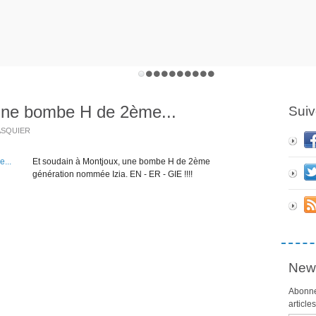
 une bombe H de 2ème...
Suiv
PASQUIER
Et soudain à Montjoux, une bombe H de 2ème
génération nommée Izia. EN - ER - GIE !!!!
News
Abonne
article