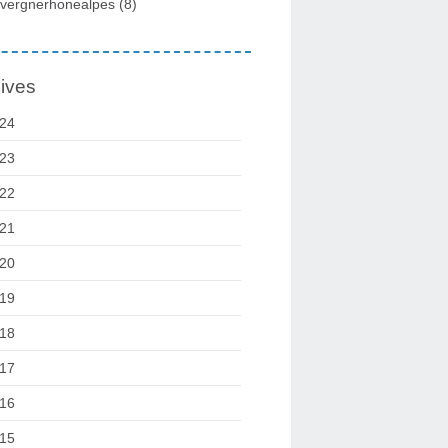
vergnerhonealpes
(8)
ives
24
23
22
21
20
19
18
17
16
15