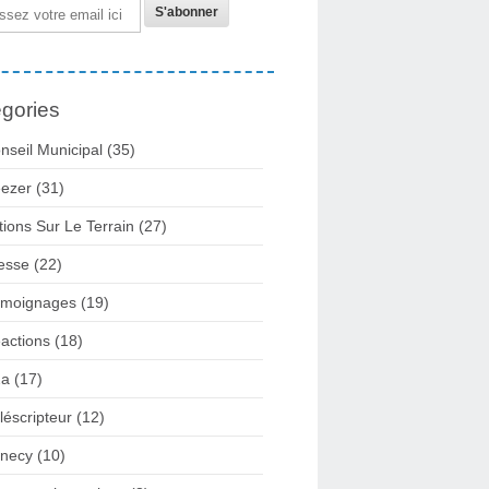
gories
nseil Municipal
(35)
ezer
(31)
tions Sur Le Terrain
(27)
esse
(22)
moignages
(19)
actions
(18)
2a
(17)
léscripteur
(12)
necy
(10)