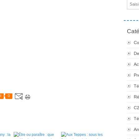
Email
Caté
Co
De
Ac
Pr
Té
t
0
Ré
C
Té
An