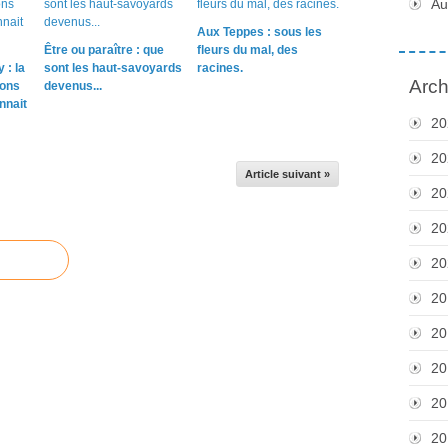
Au
Aux Teppes : sous les
Être ou paraître : que
fleurs du mal, des
 : la
sont les haut-savoyards
racines.
Arch
sons
devenus...
nnait
20
20
Article suivant »
20
20
20
20
20
20
20
20