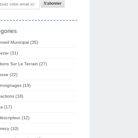
gories
nseil Municipal
(35)
ezer
(31)
tions Sur Le Terrain
(27)
esse
(22)
moignages
(19)
actions
(18)
2a
(17)
léscripteur
(12)
necy
(10)