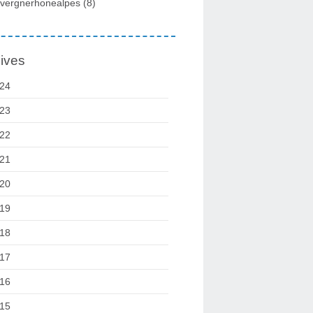
vergnerhonealpes
(8)
ives
24
23
22
21
20
19
18
17
16
15