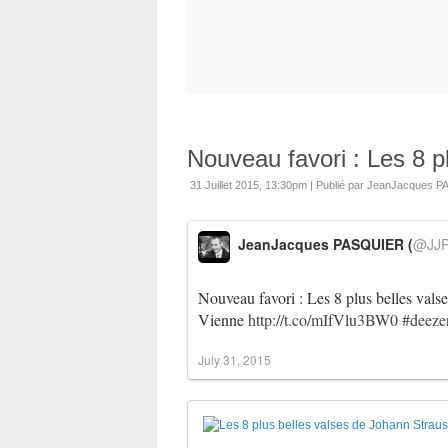
Nouveau favori : Les 8 pl
31 Juillet 2015, 13:30pm
|
Publié par JeanJacques 
JeanJacques PASQUIER (
@JJP
Nouveau favori : Les 8 plus belles vals
Vienne
http://t.co/mIfVlu3BW0
#deeze
July 31, 2015