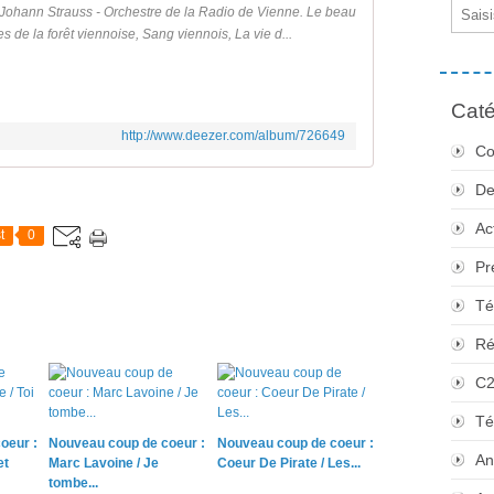
Email
e Johann Strauss - Orchestre de la Radio de Vienne. Le beau
 de la forêt viennoise, Sang viennois, La vie d...
Caté
http://www.deezer.com/album/726649
Co
De
Ac
t
0
Pr
Té
Ré
C
Té
oeur :
Nouveau coup de coeur :
Nouveau coup de coeur :
An
et
Marc Lavoine / Je
Coeur De Pirate / Les...
tombe...