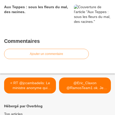
Aux Teppes : sous les fleurs du mal,
des racines.
Commentaires
Ajouter un commentaire
< RT @jccambadelis: Le
@Eric_Claxon
ministre anonyme qui
@RamosTeam1 ok. Je
propose...
comprends mieux.... >
Hébergé par Overblog
Top articles