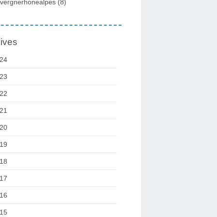
vergnerhonealpes
(8)
ives
24
23
22
21
20
19
18
17
16
15