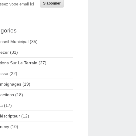
gories
nseil Municipal
(35)
ezer
(31)
tions Sur Le Terrain
(27)
esse
(22)
moignages
(19)
actions
(18)
2a
(17)
léscripteur
(12)
necy
(10)