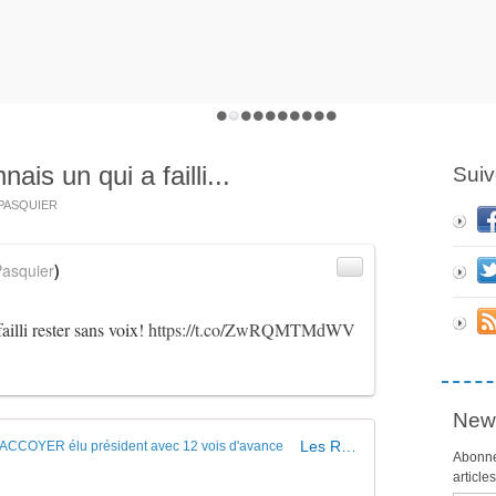
ais un qui a failli...
Suiv
s PASQUIER
asquier
)
ailli rester sans voix!
https://t.co/ZwRQMTMdWV
News
Les Républicains Haute-Savoie : Bernard ACCOYER élu président avec 12 vois d'avance
Abonne
article