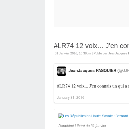
#LR74 12 voix... J'en conn
31 Janvier 2016, 16:38pm
|
Publié par JeanJacque
JeanJacques PASQUIER (
@JJP
#LR74
12 voix... J'en connais un qui a f
January 31, 2016
Dauphiné Libéré du 31 janvier :