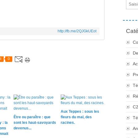
Email
Caté
http://fb.me/2QJGkUEot
Co
De
t
0
Ac
Pr
Té
Ré
C
Aux Teppes : sous les
Être ou paraître : que
fleurs du mal, des
Té
 : la
sont les haut-savoyards
racines.
sons
devenus...
An
nnait