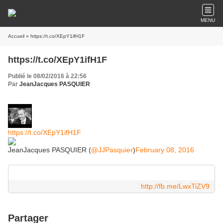
MENU
Accueil
» https://t.co/XEpY1ifH1F
https://t.co/XEpY1ifH1F
Publié le 08/02/2016 à 22:56
Par
JeanJacques PASQUIER
https://t.co/XEpY1ifH1F
JeanJacques PASQUIER (
@JJPasquier
)
February 08, 2016
http://fb.me/LwxTiZV9
Partager