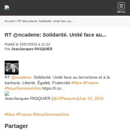
MENU
Accueil
» RT @ncadene: Solidarité. Unité face au...
RT @ncadene: Solidarité. Unité face au...
Publié le 15/07/2016 à 11:22
Par
JeanJacques PASQUIER
RT
@ncadene
: Solidarité. Unité face au terrorisme et à la
barbarie. Liberté, Égalité, Fraternité
#Nice
#France
#NousSommesUnis
https://t.co
…
JeanJacques PASQUIER (
@JJPasquier
)
July 15, 2016
#Nice
#France
#NousSommesUnis
Partager