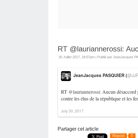
RT @lauriannerossi: Aucu
30 Juillet 2017, 18:07pm
|
Publié par JeanJacques 
JeanJacques PASQUIER (
@JJP
RT
@lauriannerossi
: Aucun désaccord po
contre les élus de la république et le
July 30, 2017
Partager cet article
Repost
0