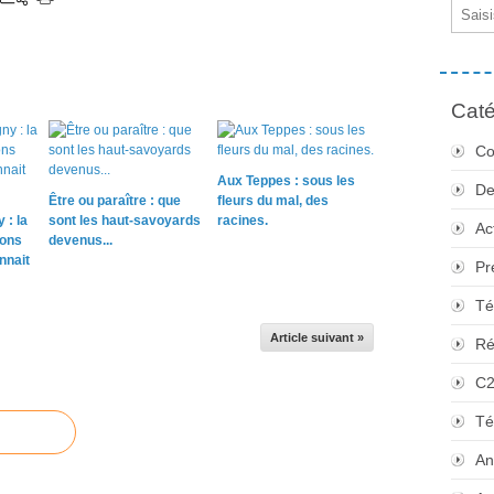
Email
Caté
Co
Aux Teppes : sous les
De
Être ou paraître : que
fleurs du mal, des
 : la
sont les haut-savoyards
racines.
Ac
sons
devenus...
nnait
Pr
Té
Article suivant »
Ré
C
Té
An