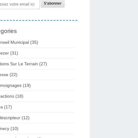
gories
nseil Municipal
(35)
ezer
(31)
tions Sur Le Terrain
(27)
esse
(22)
moignages
(19)
actions
(18)
2a
(17)
léscripteur
(12)
necy
(10)