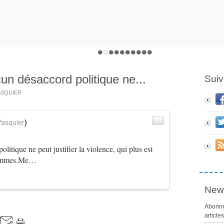
n désaccord politique ne...
Suiv
PASQUIER
asquier
)
litique ne peut justifier la violence, qui plus est
s femmes.Me…
News
Abonne
article