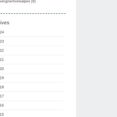
vergnerhonealpes
(8)
ives
24
23
22
21
20
19
18
17
16
15