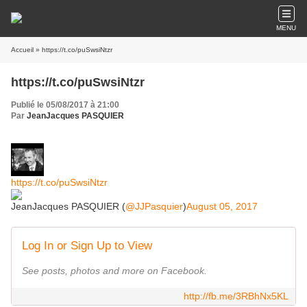
MENU
Accueil
» https://t.co/puSwsiNtzr
https://t.co/puSwsiNtzr
Publié le 05/08/2017 à 21:00
Par
JeanJacques PASQUIER
https://t.co/puSwsiNtzr
JeanJacques PASQUIER (
@JJPasquier
)
August 05, 2017
Log In or Sign Up to View
See posts, photos and more on Facebook.
http://fb.me/3RBhNx5KL