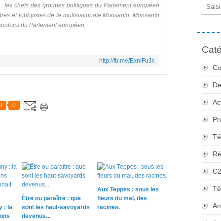
Email
 : les chefs des groupes politiques du Parlement européen
 cadres et lobbyistes de la multinationale Monsanto. Monsanto
 couloirs du Parlement européen.
Caté
http://fb.me/ExnIFuJk
Co
De
Ac
t
0
Pr
Té
Ré
C
Té
Aux Teppes : sous les
Être ou paraître : que
fleurs du mal, des
An
 : la
sont les haut-savoyards
racines.
sons
devenus...