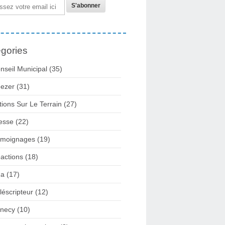
gories
nseil Municipal
(35)
ezer
(31)
tions Sur Le Terrain
(27)
esse
(22)
moignages
(19)
actions
(18)
2a
(17)
léscripteur
(12)
necy
(10)