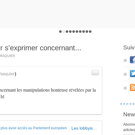
ir s'exprimer concernant...
Suiv
 PASQUIER
asquier
)
oncernant les manipulations honteuse révélées par la
Hhl
News
Abonne
Les lobbyistes de Monsanto pourraient ne plus avoir accès au Parlement européen
article