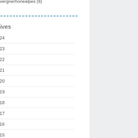
vergnerhonealpes
(8)
ives
24
23
22
21
20
19
18
17
16
15