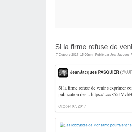
Si la firme refuse de ven
7 Octobre 2017, 15:00pm
|
Publié par JeanJacques
JeanJacques PASQUIER (
@JJP
Si la firme refuse de venir s'exprimer c
publication des...
https://t.co/855LVvb
October 07, 2017