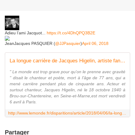
Adieu l’ami Jacquot...
https://t.co/4DhQPQ3B2E
JeanJacques PASQUIER (
@JJPasquier
)
April 06, 2018
La longue carrière de Jacques Higelin, artiste fantasque et bondissant
" Le monde est trop grave pour qu'on le prenne avec gravité
" disait le chanteur et poète, mort à l'âge de 77 ans, qui a
mené carrière pendant plus de cinquante ans. Acteur et
surtout chanteur, Jacques Higelin, né le 18 octobre 1940 à
Brou-sur-Chantereine, en Seine-et-Marne,est mort vendredi
6 avril à Paris.
http://www.lemonde.fr/disparitions/article/2018/04/06/la-longue-carriere-de-jacques-higelin-artiste-fantasque-et-bondissant_5281527_3382.html
Partager