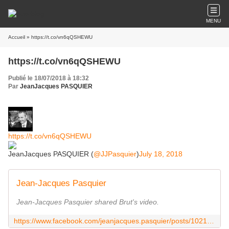
MENU
Accueil
» https://t.co/vn6qQSHEWU
https://t.co/vn6qQSHEWU
Publié le 18/07/2018 à 18:32
Par
JeanJacques PASQUIER
https://t.co/vn6qQSHEWU
JeanJacques PASQUIER (
@JJPasquier
)
July 18, 2018
Jean-Jacques Pasquier
Jean-Jacques Pasquier shared Brut's video.
https://www.facebook.com/jeanjacques.pasquier/posts/10214738991561972