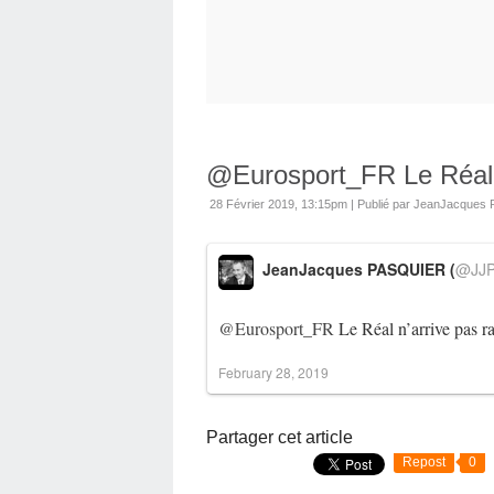
@Eurosport_FR Le Réal n
28 Février 2019, 13:15pm
|
Publié par JeanJacque
JeanJacques PASQUIER (
@JJP
@Eurosport_FR
Le Réal n’arrive pas r
February 28, 2019
Partager cet article
Repost
0