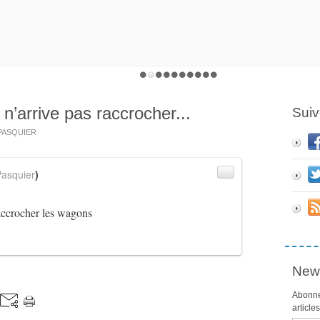
’arrive pas raccrocher...
Suiv
s PASQUIER
asquier
)
accrocher les wagons
News
Abonne
article