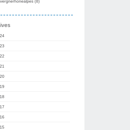
vergnerhonealpes
(8)
ives
24
23
22
21
20
19
18
17
16
15