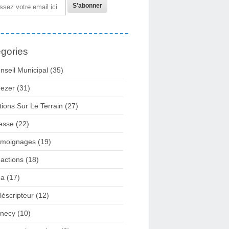
gories
nseil Municipal
(35)
ezer
(31)
tions Sur Le Terrain
(27)
esse
(22)
moignages
(19)
actions
(18)
2a
(17)
léscripteur
(12)
necy
(10)