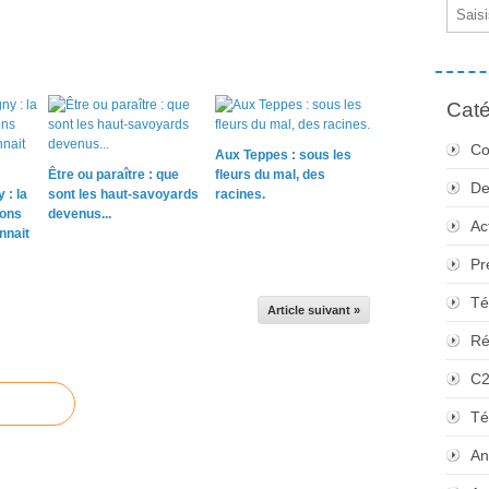
Email
Caté
Co
Aux Teppes : sous les
Être ou paraître : que
fleurs du mal, des
De
 : la
sont les haut-savoyards
racines.
sons
devenus...
Ac
nnait
Pr
Té
Article suivant »
Ré
C
Té
An