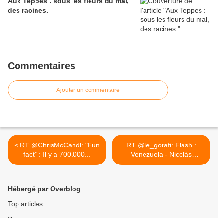
Aux Teppes : sous les fleurs du mal,
des racines.
Commentaires
Ajouter un commentaire
< RT @ChrisMcCandl: "Fun
RT @le_gorafi: Flash :
fact" : Il y a 700.000...
Venezuela - Nicolás
Maduro... >
Hébergé par Overblog
Top articles