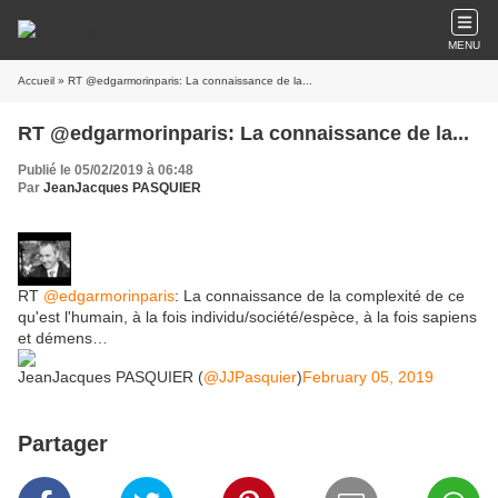
MENU
Accueil
» RT @edgarmorinparis: La connaissance de la...
RT @edgarmorinparis: La connaissance de la...
Publié le 05/02/2019 à 06:48
Par
JeanJacques PASQUIER
RT
@edgarmorinparis
: La connaissance de la complexité de ce
qu'est l'humain, à la fois individu/société/espèce, à la fois sapiens
et démens…
JeanJacques PASQUIER (
@JJPasquier
)
February 05, 2019
Partager