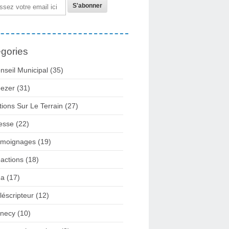
gories
nseil Municipal
(35)
ezer
(31)
tions Sur Le Terrain
(27)
esse
(22)
moignages
(19)
actions
(18)
2a
(17)
léscripteur
(12)
necy
(10)