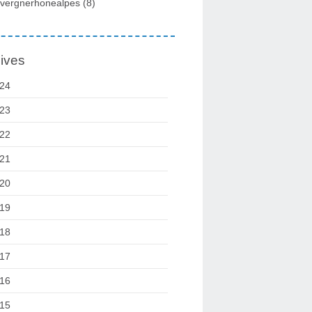
vergnerhonealpes
(8)
ives
24
23
22
21
20
19
18
17
16
15