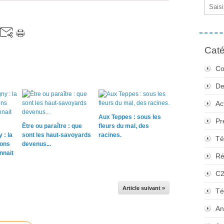
Email
Caté
Co
De
Ac
Aux Teppes : sous les
Pr
Être ou paraître : que
fleurs du mal, des
 : la
sont les haut-savoyards
racines.
Té
sons
devenus...
nnait
Ré
C
Article suivant »
Té
An