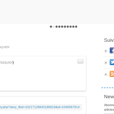
Suiv
ASQUIER
asquier
)
News
Abonne
tory.php?story_fbid=10217128845186819&id=1040067814
article