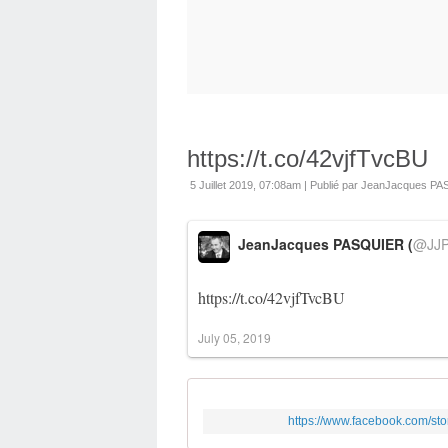
https://t.co/42vjfTvcBU
5 Juillet 2019, 07:08am
|
Publié par JeanJacques P
JeanJacques PASQUIER (
@JJP
https://t.co/42vjfTvcBU
July 05, 2019
https://www.facebook.com/s