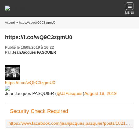
MENU
Accueil
» https://t.co/wQ9C3zgmU0
https://t.co/wQ9C3zgmU0
Publié le 18/08/2019 à 16:22
Par
JeanJacques PASQUIER
https://t.co/wQ9C3zgmU0
JeanJacques PASQUIER (
@JJPasquier
)
August 18, 2019
Security Check Required
https://www.facebook.com/jeanjacques.pasquier/posts/10217451320328496