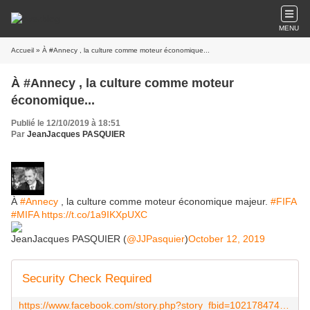
MENU
Accueil
» À #Annecy , la culture comme moteur économique...
À #Annecy , la culture comme moteur
économique...
Publié le 12/10/2019 à 18:51
Par
JeanJacques PASQUIER
À
#Annecy
, la culture comme moteur économique majeur.
#FIFA
#MIFA
https://t.co/1a9IKXpUXC
JeanJacques PASQUIER (
@JJPasquier
)
October 12, 2019
Security Check Required
https://www.facebook.com/story.php?story_fbid=10217847498232696&id=1040067814