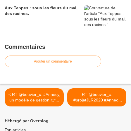
Aux Teppes : sous les fleurs du mal,
des racines.
Commentaires
Ajouter un commentaire
< RT @bouvier_c: #Annecy,
RT @bouvier_c:
un modèle de gestion 👉...
#projetJLR2020 #Annecy
UNE VILLE... >
Hébergé par Overblog
Top articles