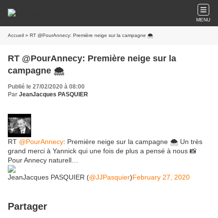
MENU
Accueil
» RT @PourAnnecy: Première neige sur la campagne 🌨
RT @PourAnnecy: Première neige sur la
campagne 🌨
Publié le 27/02/2020 à 08:00
Par
JeanJacques PASQUIER
RT
@PourAnnecy
: Première neige sur la campagne 🌨 Un très
grand merci à Yannick qui une fois de plus a pensé à nous 📸
Pour Annecy naturell…
JeanJacques PASQUIER (
@JJPasquier
)
February 27, 2020
Partager