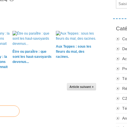
Email
Caté
Co
Aux Teppes : sous les
De
Être ou paraître : que
fleurs du mal, des
 : la
sont les haut-savoyards
racines.
Ac
sons
devenus...
nnait
Pr
Té
Article suivant »
Ré
C
Té
An