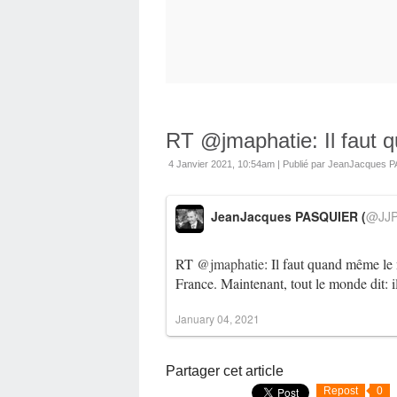
RT @jmaphatie: Il faut q
4 Janvier 2021, 10:54am
|
Publié par JeanJacques
JeanJacques PASQUIER (
@JJP
RT
@jmaphatie
: Il faut quand même le 
France. Maintenant, tout le monde dit: 
January 04, 2021
Partager cet article
Repost
0