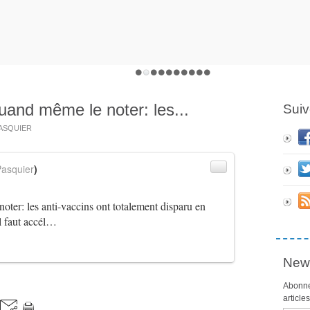
uand même le noter: les...
Suiv
 PASQUIER
asquier
)
noter: les anti-vaccins ont totalement disparu en
il faut accél…
News
Abonne
article