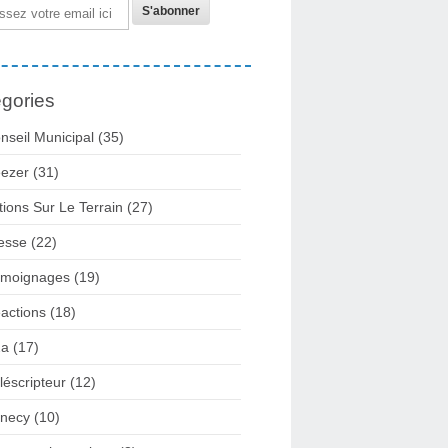
gories
nseil Municipal
(35)
ezer
(31)
tions Sur Le Terrain
(27)
esse
(22)
moignages
(19)
actions
(18)
2a
(17)
léscripteur
(12)
necy
(10)