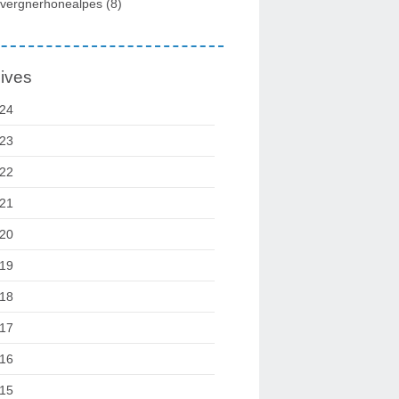
vergnerhonealpes
(8)
ives
24
23
22
21
20
19
18
17
16
15