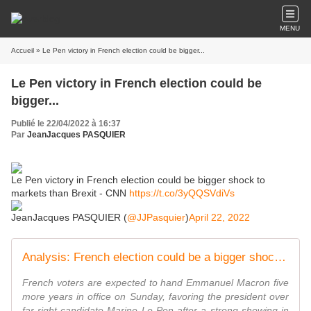
MENU
Accueil
» Le Pen victory in French election could be bigger...
Le Pen victory in French election could be
bigger...
Publié le 22/04/2022 à 16:37
Par
JeanJacques PASQUIER
Le Pen victory in French election could be bigger shock to
markets than Brexit - CNN
https://t.co/3yQQSVdiVs
JeanJacques PASQUIER (
@JJPasquier
)
April 22, 2022
Analysis: French election could be a bigger shock to markets than Brexit or Trump
French voters are expected to hand Emmanuel Macron five
more years in office on Sunday, favoring the president over
far-right candidate Marine Le Pen after a strong showing in