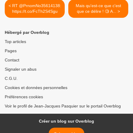
< RT @PrnomNo35614138:
Mais qu'est-ce que c'est
https://t.co/FcTh2S4Sgu
que ce délire ! 🧐 A... >
Hébergé par Overblog
Top articles
Pages
Contact
Signaler un abus
C.G.U.
Cookies et données personnelles
Préférences cookies
Voir le profil de Jean-Jacques Pasquier sur le portail Overblog
Créer un blog sur Overblog