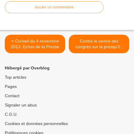
Ajouter un commentaire
< Conseil du 4 novembre
Contre le centre des
2013: Echos de la Presse
congrès sur la presqu'île
d'Albigny? La parole vous
est donnée >
Hébergé par Overblog
Top articles
Pages
Contact
Signaler un abus
C.G.U.
Cookies et données personnelles
Préférences cookies