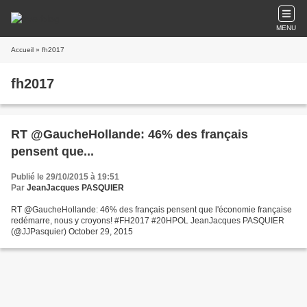
MENU
Accueil
» fh2017
fh2017
RT @GaucheHollande: 46% des français
pensent que...
Publié le 29/10/2015 à 19:51
Par
JeanJacques PASQUIER
RT @GaucheHollande: 46% des français pensent que l'économie française
redémarre, nous y croyons! #FH2017 #20HPOL JeanJacques PASQUIER
(@JJPasquier) October 29, 2015