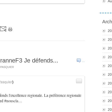
Au
Arch
20
20
20
20
ranneF3 Je défends...
…
20
s PASQUIER
20
asquier
)
20
20
ends l'excellence regionale. La préférence regionale
ard
#nouscla…
20
20