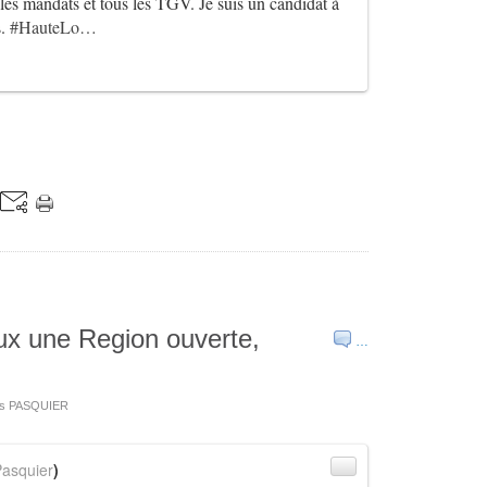
 les mandats et tous les TGV. Je suis un candidat à
s.
#HauteLo…
ux une Region ouverte,
…
ues PASQUIER
asquier
)