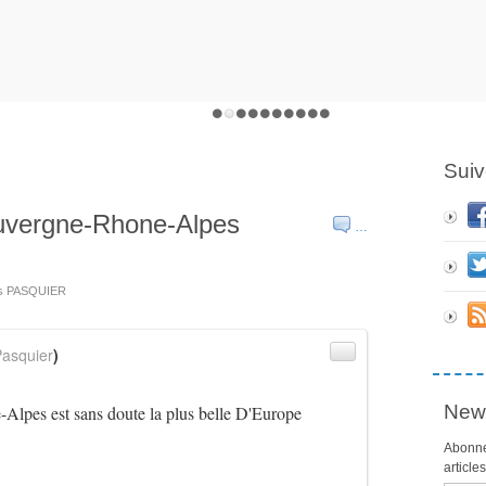
Suiv
Auvergne-Rhone-Alpes
…
es PASQUIER
asquier
)
News
Alpes est sans doute la plus belle D'Europe
Abonne
article