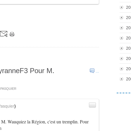
20
20
20
20
20
20
20
yranneF3 Pour M.
…
20
s PASQUIER
asquier
)
M. Wauquiez la Région, c'est un tremplin. Pour
n