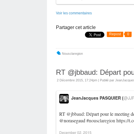
Voir les commentaires
Partager cet article
Repost
0
Nousclaregion
RT @jbbaud: Départ pour
2 Décembre 2015, 17:24pm
|
Publié par JeanJacqu
JeanJacques PASQUIER (
@JJP
RT
@jbbaud
: Départ pour le meeting 
@norasegaud
#nousclaregion
https://
December 02, 2015