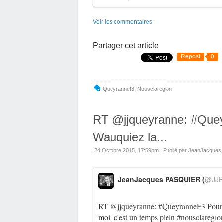
Voir les commentaires
Partager cet article
Repost
0
Queyrannef3
,
Nousclaregion
RT @jjqueyranne: #Que
Wauquiez la...
24 Octobre 2015, 17:59pm
|
Publié par JeanJacque
JeanJacques PASQUIER (
@JJP
RT
@jjqueyranne
:
#QueyranneF3
Pour 
moi, c'est un temps plein
#nousclaregio