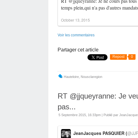
RT
@jjqueyranne
: Je ne cours pas tous
temps plein,qui n'a pas d'autres mandat
October 13, 2015
Voir les commentaires
Partager cet article
Repost
0
Hauteloire
,
Nousclaregion
RT @jjqueyranne: Je ve
pas...
5 Septembre 2015, 16:33pm
|
Publié par JeanJacq
JeanJacques PASQUIER (
@JJP