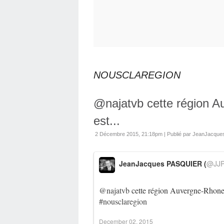
NOUSCLAREGION
@najatvb cette région 
est...
2 Décembre 2015, 21:18pm
|
Publié par JeanJacqu
JeanJacques PASQUIER (
@JJP
@najatvb
cette région Auvergne-Rhone-
#nousclaregion
December 02, 2015