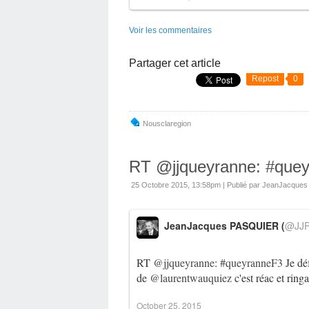
Voir les commentaires
Partager cet article
Repost
0
Nousclaregion
RT @jjqueyranne: #quey
25 Octobre 2015, 13:58pm
|
Publié par JeanJacque
JeanJacques PASQUIER (
@JJP
RT
@jjqueyranne
:
#queyranneF3
Je déf
de
@laurentwauquiez
c'est réac et ring
October 25, 2015