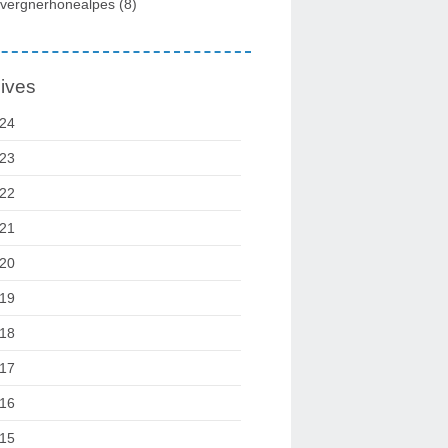
vergnerhonealpes
(8)
ives
24
23
22
21
20
19
18
17
16
15