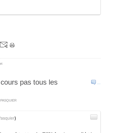
et
cours pas tous les
…
s PASQUIER
asquier
)