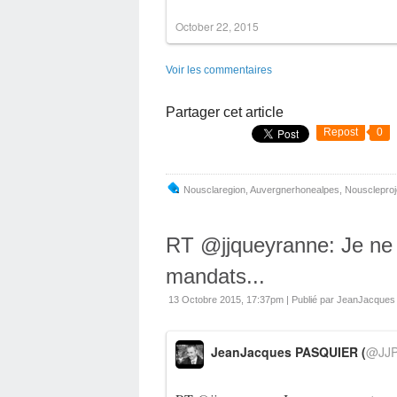
October 22, 2015
Voir les commentaires
Partager cet article
Repost
0
Nousclaregion
,
Auvergnerhonealpes
,
Nouscleproj
RT @jjqueyranne: Je ne 
mandats...
13 Octobre 2015, 17:37pm
|
Publié par JeanJacque
JeanJacques PASQUIER (
@JJP