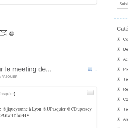
Email
Caté
Co
De
Ac
 le meeting de...
Pr
…
es PASQUIER
Té
Ré
asquier
)
C
de
@jjqueyranne
à Lyon
@JJPasquier
@CDupessey
Té
t.co/Gtw4YhrFHV
An