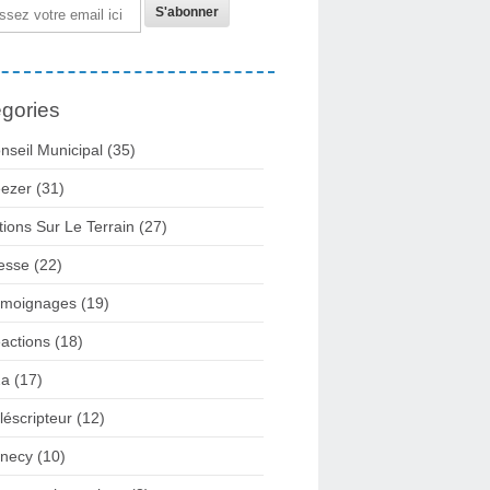
gories
nseil Municipal
(35)
ezer
(31)
tions Sur Le Terrain
(27)
esse
(22)
moignages
(19)
actions
(18)
2a
(17)
léscripteur
(12)
necy
(10)