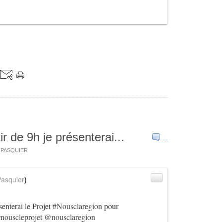
r de 9h je présenterai...
…
s PASQUIER
asquier
)
senterai le Projet
#Nousclaregion
pour
nouscleprojet
@nousclaregion