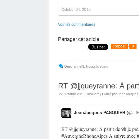
October 24, 2015
Voir les commentaires
Partager cet article
Repost
0
Queyrannef3
,
Nousclaregion
RT @jjqueyranne: À parti
22 Octobre 2015, 10:06am
|
Publié par JeanJacque
JeanJacques PASQUIER (
@JJP
RT
@jjqueyranne
: À partir de 9h je pré
#AuvergneRhoneAlpes
A suivre avec
#