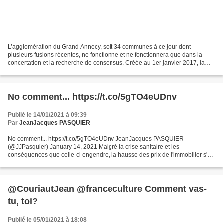
L’agglomération du Grand Annecy, soit 34 communes à ce jour dont
plusieurs fusions récentes, ne fonctionne et ne fonctionnera que dans la
concertation et la recherche de consensus. Créée au 1er janvier 2017, la
communauté d’agglomération du Grand Annecy...
No comment... https://t.co/5gTO4eUDnv
Publié le 14/01/2021 à 09:39
Par
JeanJacques PASQUIER
No comment... https://t.co/5gTO4eUDnv JeanJacques PASQUIER
(@JJPasquier) January 14, 2021 Malgré la crise sanitaire et les
conséquences que celle-ci engendre, la hausse des prix de l'immobilier s'est
poursuivie pour venir, quelque peu, bouleverser le...
@CouriautJean @franceculture Comment vas-
tu, toi?
Publié le 05/01/2021 à 18:08