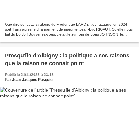
Que dire sur cette stratégie de Frédérique LARDET, qui attaque, en 2024,
soit 4 ans après le changement de majorité, Jean-Luc RIGAUT. Qu'elle nous
fait du Bo Jo ! Souvenez-vous, c'était le surnom de Boris JOHNSON, le
débonnaire à la crinière blonde, qui...
Presqu'île d'Albigny : la politique a ses raisons
que la raison ne connait point
Publié le 21/11/2023 à 23:13
Par
Jean-Jacques Pasquier