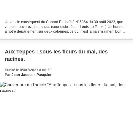
Un article conséquent du Canard Enchaîné N°5364 du 30 août 2023, que
vous retrouverez ci-dessous (courtoisie : Jean-Louis Le Touzet) fait honneur
à notre département sur deux colonnes, ce qui n'est jamais vraiment bon
signe... Il débute ainsi : "LA HAUTE-SAVOIE...
Aux Teppes : sous les fleurs du mal, des
racines.
Publié le 05/07/2023 à 06:50
Par
Jean-Jacques Pasquier