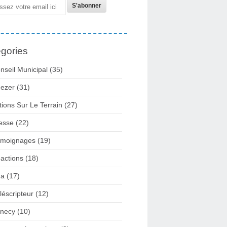
gories
nseil Municipal
(35)
ezer
(31)
tions Sur Le Terrain
(27)
esse
(22)
moignages
(19)
actions
(18)
2a
(17)
léscripteur
(12)
necy
(10)