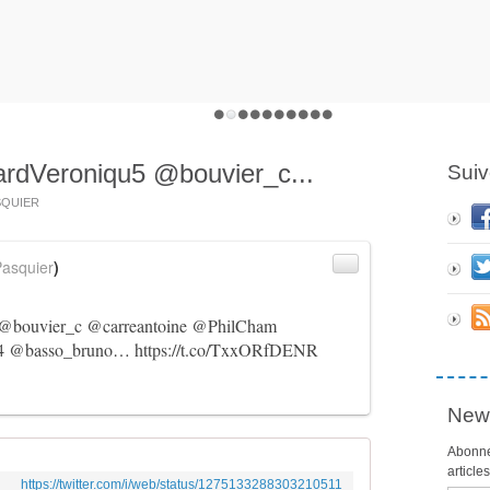
rdVeroniqu5 @bouvier_c...
Suiv
ASQUIER
asquier
)
@bouvier_c
@carreantoine
@PhilCham
4
@basso_bruno
…
https://t.co/TxxORfDENR
News
Abonne
article
https://twitter.com/i/web/status/1275133288303210511