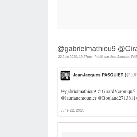
@gabrielmathieu9 @Gira
22 Juin 2020, 19:27pm
|
Publié par JeanJacques P
JeanJacques PASQUIER (
@JJP
@gabrielmathieu9
@GirardVeroniqu5
@laurianemounier
@Bouland2713811
June 22, 2020