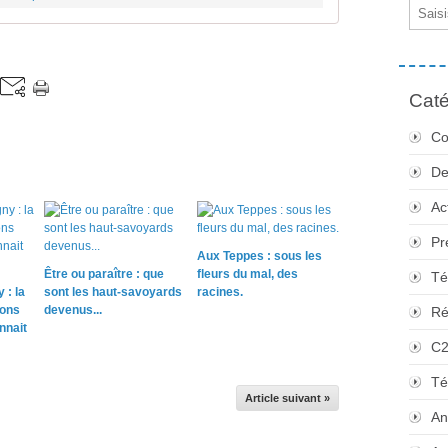
Email
Caté
Co
De
Ac
Pr
Aux Teppes : sous les
Être ou paraître : que
fleurs du mal, des
Té
 : la
sont les haut-savoyards
racines.
sons
devenus...
Ré
nnait
C
Té
Article suivant »
An