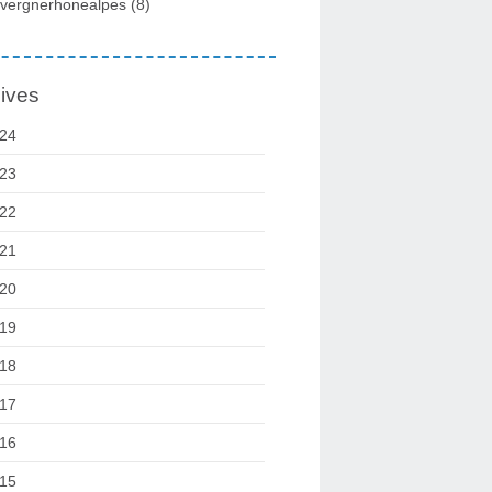
vergnerhonealpes
(8)
ives
24
23
22
21
20
19
18
17
16
15