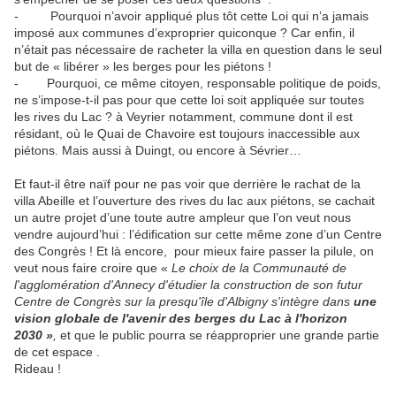
- Pourquoi n’avoir appliqué plus tôt cette Loi qui n’a jamais
imposé aux communes d’exproprier quiconque ? Car enfin, il
n’était pas nécessaire de racheter la villa en question dans le seul
but de « libérer » les berges pour les piétons !
- Pourquoi, ce même citoyen, responsable politique de poids,
ne s’impose-t-il pas pour que cette loi soit appliquée sur toutes
les rives du Lac ? à Veyrier notamment, commune dont il est
résidant, où le Quai de Chavoire est toujours inaccessible aux
piétons. Mais aussi à Duingt, ou encore à Sévrier…
Et faut-il être naïf pour ne pas voir que derrière le rachat de la
villa Abeille et l’ouverture des rives du lac aux piétons, se cachait
un autre projet d’une toute autre ampleur que l’on veut nous
vendre aujourd’hui : l’édification sur cette même zone d’un Centre
des Congrès ! Et là encore, pour mieux faire passer la pilule, on
veut nous faire croire que «
Le choix de la Communauté de
l'agglomération d'Annecy d'étudier la construction de son futur
Centre de Congrès sur la presqu'île d'Albigny s'intègre dans
une
vision globale de l'avenir des berges du Lac à l'horizon
2030 »
,
et que le public pourra se réapproprier une grande partie
de cet espace .
Rideau !